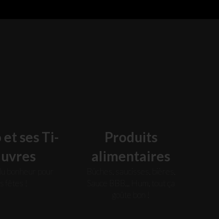
!
et ses Ti-
Produits
auvres
alimentaires
u bonheur pour
Bûches, saucisses, bières,
es fêtes !
Sauce BBB... Hum, tout ça
goûte bon !