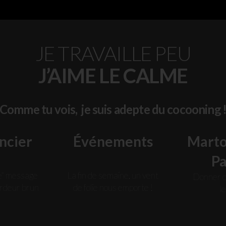
JE TRAVAILLE PEU
J’AIME LE CALME
Comme tu vois, je suis adepte du cocooning 
ncier
Événements
Marto 
P
le" message
La fin de semaine, un vent
Donner d
ardeur brun
de folie nous emporte !
l