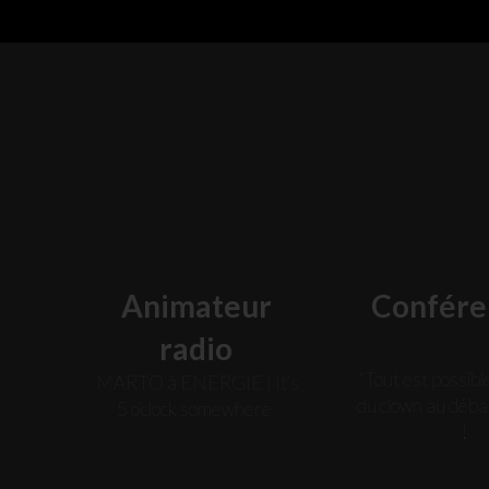
Animateur
Confére
radio
"Tout est possib
MARTO à ENERGIE | It’s
du clown au déb
5 o’clock somewhere
!