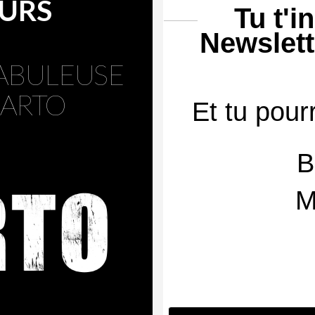
URS
Tu t'i
J’ai 2000$ pour toi !!!
OCTOBRE 1, 2025
MAI 22, 2025
Newslett
ABULEUSE
ARTO
Et tu pour
VOIR TOUTES MES NOUVELLES
M
Suis-moi sur Instagram !