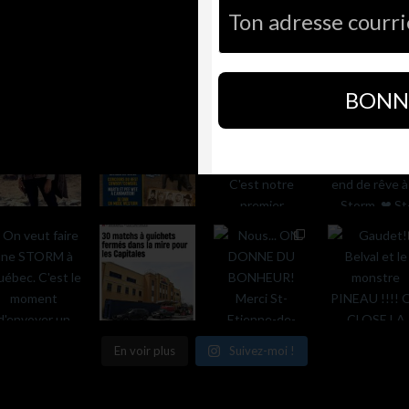
BONNE
En voir plus
Suivez-moi !