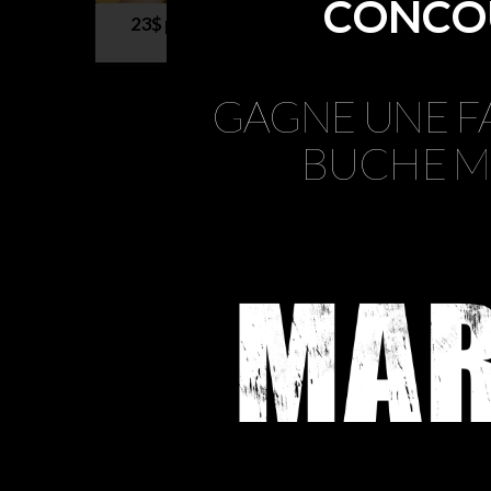
CONCO
23$ pour mes ti-Pauvres!
NOVEMBRE 24, 2025
GAGNE UNE F
BUCHE M