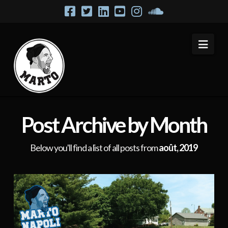
Navi
Post Archive by Month
Below you'll find a list of all posts from
août, 2019