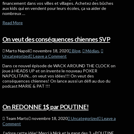
financement dans vos villes et villages. Achetez des bûches
aux kids qui en vendent pour leurs écoles, ça va aider de
nombreux …
Read More
On veut des conséquences chiennes SVP
Marto Napoli
novembre 18, 2020
Blog
,
Médias
,
Uncategorized
Leave a Comment
Dans ce nouvel épisode de WACK AROUND THE CLOCK on
joue à HEADS UP et on invente le nouveau POKER
NAPOLITAIN… on veut vos idées!!! On veut des
conséquences chiennes! On lance aussi un défi au duo du
podcast MARIE & PAT !!!
On REDONNE 1$ par POUTINE!
Team Marto
novembre 18, 2020
Uncategorized
Leave a
Comment
J’adore cette idée! Merci à Nick et la gang des 3 »POUTINE