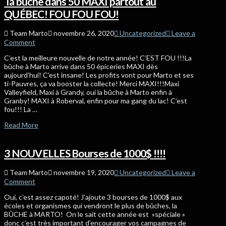
Ta bûche dans 50 MAXI partout au
QUÉBEC! FOU FOU FOU!
Team Marto
novembre 26, 2020
Uncategorized
Leave a
Comment
C’est la meilleure nouvelle de notre année! C’EST FOU !!!La
bûche à Marto arrive dans 50 épiceries MAXI dès
aujourd’hui! C’est insane! Les profits vont pour Marto et ses
ti-Pauvres, ça va booster la collecte! Merci MAXI!!!Maxi
Valleyfield, Maxi à Grandy, oui la bûche à Marto enfin à
Granby! MAXI à Roberval, enfin pour ma gang du lac! C’est
fou!!! La …
Read More
3 NOUVELLES Bourses de 1000$ !!!!
Team Marto
novembre 19, 2020
Uncategorized
Leave a
Comment
Oui, c’est assez capoté! J’ajoute 3 bourses de 1000$ aux
écoles et organismes qui vendront le plus de bûches, la
BÛCHE à MARTO! On le sait cette année est »spéciale »
donc c’est très important d’encourager vos campagnes de