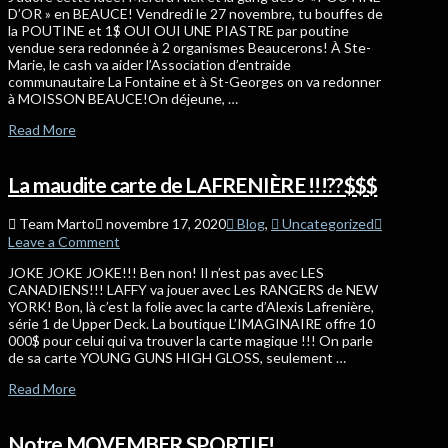
D’OR » en BEAUCE! Vendredi le 27 novembre, tu bouffes de
la POUTINE et 1$ OUI OUI UNE PIASTRE par poutine
vendue sera redonnée à 2 organismes Beaucerons! À Ste-
Marie, le cash va aider l’Association d’entraide
communautaire La Fontaine et à St-Georges on va redonner
à MOISSON BEAUCE!On déjeune, …
Read More
La maudite carte de LAFRENIÈRE !!!??$$$
Team Marto
novembre 17, 2020
Blog
,
Uncategorized
Leave a Comment
JOKE JOKE JOKE!!! Ben non! Il n’est pas avec LES
CANADIENS!!! LAFFY va jouer avec Les RANGERS de NEW
YORK! Bon, là c’est la folie avec la carte d’Alexis Lafrenière,
série 1 de Upper Deck. La boutique L’IMAGINAIRE offre 10
000$ pour celui qui va trouver la carte magique !!! On parle
de sa carte YOUNG GUNS HIGH GLOSS, seulement …
Read More
Notre MOVEMBER SPORTIF!