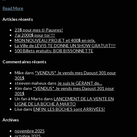
Read More
Articles récents
23$ pour mes ti-Pauvres!
J’ai 2000$ pour toi !!!
MON NOUVEAU PROJET et 400$ en prix.
La Ville de LÉVIS TE DONNE UN SHOW GRATUIT!!!
500 Billets gratuits: BOB BISSONNETTE
Commentaires récents
Mike
dans
*VENDUS* Je vends mes Daoust 301 pour
301$
steeven maheux
dans
Je suis le GÉRANT de…
Kim
dans
*VENDUS* Je vends mes Daoust 301 pour
301$
Un fan à Marto
dans
LANCEMENT DE LA VENTE EN
LIGNE DE LA BÛCHE À MARTO
Lise
dans
ENFIN: LES BÛCHES sont ARRIVÉES!
Archives
novembre 2025
octobre 2025