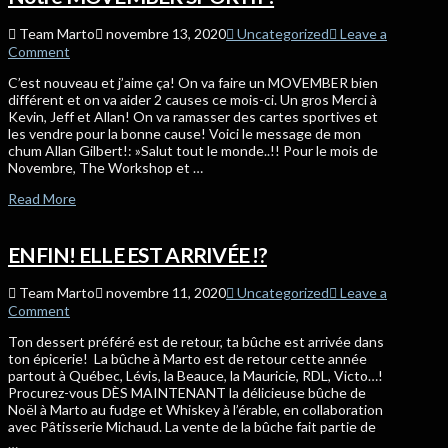
Team Marto
novembre 13, 2020
Uncategorized
Leave a
Comment
C’est nouveau et j’aime ça! On va faire un MOVEMBER bien
différent et on va aider 2 causes ce mois-ci. Un gros Merci à
Kevin, Jeff et Allan! On va ramasser des cartes sportives et
les vendre pour la bonne cause! Voici le message de mon
chum Allan Gilbert!: »Salut tout le monde..!! Pour le mois de
Novembre, The Workshop et …
Read More
ENFIN! ELLE EST ARRIVÉE !?
Team Marto
novembre 11, 2020
Uncategorized
Leave a
Comment
Ton dessert préféré est de retour, ta bûche est arrivée dans
ton épicerie! La bûche à Marto est de retour cette année
partout à Québec, Lévis, la Beauce, la Mauricie, RDL, Victo…!
Procurez-vous DÈS MAINTENANT la délicieuse bûche de
Noël à Marto au fudge et Whiskey à l’érable, en collaboration
avec Pâtisserie Michaud. La vente de la bûche fait partie de
…