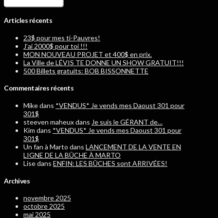
Articles récents
23$ pour mes ti-Pauvres!
J’ai 2000$ pour toi !!!
MON NOUVEAU PROJET et 400$ en prix.
La Ville de LÉVIS TE DONNE UN SHOW GRATUIT!!!
500 Billets gratuits: BOB BISSONNETTE
Commentaires récents
Mike
dans
*VENDUS* Je vends mes Daoust 301 pour
301$
steeven maheux
dans
Je suis le GÉRANT de…
Kim
dans
*VENDUS* Je vends mes Daoust 301 pour
301$
Un fan à Marto
dans
LANCEMENT DE LA VENTE EN
LIGNE DE LA BÛCHE À MARTO
Lise
dans
ENFIN: LES BÛCHES sont ARRIVÉES!
Archives
novembre 2025
octobre 2025
mai 2025