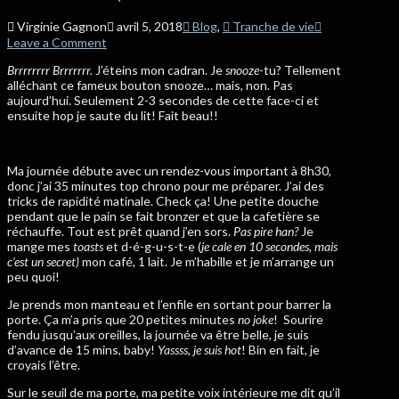
Virginie Gagnon
avril 5, 2018
Blog
,
Tranche de vie
Leave a Comment
Brrrrrrrr Brrrrrrr.
J’éteins mon cadran. Je
snooze
-tu? Tellement
alléchant ce fameux bouton snooze… mais, non. Pas
aujourd’hui. Seulement 2-3 secondes de cette face-ci et
ensuite hop je saute du lit! Fait beau!!
Ma journée débute avec un rendez-vous important à 8h30,
donc j’ai 35 minutes top chrono pour me préparer. J’ai des
tricks de rapidité matinale. Check ça! Une petite douche
pendant que le pain se fait bronzer et que la cafetière se
réchauffe. Tout est prêt quand j’en sors.
Pas pire han?
Je
mange mes
toasts
et d-é-g-u-s-t-e (
je cale en 10 secondes, mais
c’est un secret)
mon café, 1 lait. Je m’habille et je m’arrange un
peu quoi!
Je prends mon manteau et l’enfile en sortant pour barrer la
porte. Ça m’a pris que 20 petites minutes
no joke
! Sourire
fendu jusqu’aux oreilles, la journée va être belle, je suis
d’avance de 15 mins, baby!
Yassss, je suis hot
! Bin en fait, je
croyais l’être.
Sur le seuil de ma porte, ma petite voix intérieure me dit qu’il