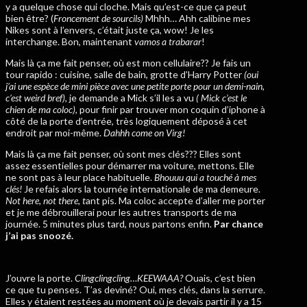
y a quelque chose qui cloche. Mais qu’est-ce que ça peut
bien être? (
Froncement de sourcils)
Mhhh… Ahh calibine mes
Nikes sont à l’envers, c’était juste ça, wow! Je les
interchange. Bon, maintenant
vamos a trabarar
!
Mais là ça me fait penser, où est mon cellulaire?? Je fais un
tour rapido : cuisine, salle de bain, grotte d’Harry Potter
(oui
j’ai une espèce de mini pièce avec une petite porte pour un demi-nain,
c’est weird bref),
je demande a Mick s’il les a vu
( Mick c’est le
chien de ma coloc),
pour finir par trouver mon coquin d’iphone à
côté de la porte d’entrée, très logiquement déposé à cet
endroit par moi-même.
Dahhh come on Virg!
Mais là ça me fait penser, où sont mes clés??? Elles sont
assez essentielles pour démarrer ma voiture, mettons. Elle
ne sont pas à leur place habituelle.
Bhouuu qui a touché à mes
clés!
Je refais alors la tournée internationale de ma demeure.
Not here, not there, t
ant pis. Ma coloc accepte d’aller me porter
et je me débrouillerai pour les autres transports de ma
journée. 5 minutes plus tard, nous partons enfin.
Par chance
j’ai pas snoozé.
J’ouvre la porte.
Clingclingcling…KEEWAAA?
Ouais, c’est bien
ce que tu penses. T’as deviné? Oui, mes clés, dans la serrure.
Elles y étaient restées au moment où je devais partir il y a 15