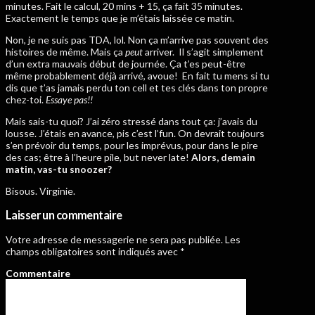
minutes. Fait le calcul, 20 mins + 15, ça fait 35 minutes.
Exactement le temps que je m’étais laissée ce matin.
Non, je ne suis pas TDA, lol
.
Non ça m’arrive pas souvent des
histoires de même. Mais ça
peut
arriver. Il s’agit simplement
d’un extra mauvais début de journée. Ça t’es peut-être
même probablement déjà arrivé, avoue! En fait tu mens si tu
dis que t’as jamais perdu ton cell et tes clés dans ton propre
chez-toi.
Essaye pas!!
Mais sais-tu quoi? J’ai zéro stressé dans tout ça: j’avais du
lousse. J’étais en avance, pis c’est l’fun. On devrait toujours
s’en prévoir du temps, pour les imprévus, pour dans le pire
des cas; être à l’heure pile, but never late!
Alors, demain
matin, vas-tu snoozer?
Bisous. Virginie.
Laisser un commentaire
Votre adresse de messagerie ne sera pas publiée.
Les
champs obligatoires sont indiqués avec
*
Commentaire