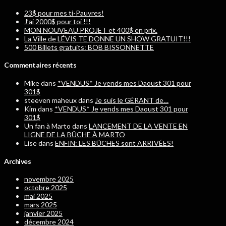
23$ pour mes ti-Pauvres!
J’ai 2000$ pour toi !!!
MON NOUVEAU PROJET et 400$ en prix.
La Ville de LÉVIS TE DONNE UN SHOW GRATUIT!!!
500 Billets gratuits: BOB BISSONNETTE
Commentaires récents
Mike
dans
*VENDUS* Je vends mes Daoust 301 pour
301$
steeven maheux
dans
Je suis le GÉRANT de…
Kim
dans
*VENDUS* Je vends mes Daoust 301 pour
301$
Un fan à Marto
dans
LANCEMENT DE LA VENTE EN
LIGNE DE LA BÛCHE À MARTO
Lise
dans
ENFIN: LES BÛCHES sont ARRIVÉES!
Archives
novembre 2025
octobre 2025
mai 2025
mars 2025
janvier 2025
décembre 2024