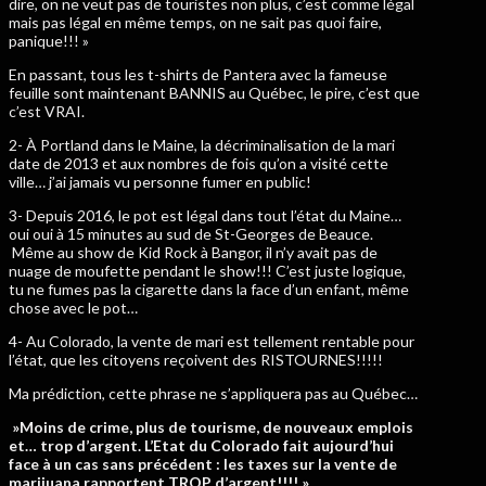
dire, on ne veut pas de touristes non plus, c’est comme légal
mais pas légal en même temps, on ne sait pas quoi faire,
panique!!! »
En passant, tous les t-shirts de Pantera avec la fameuse
feuille sont maintenant BANNIS au Québec, le pire, c’est que
c’est VRAI.
2- À Portland dans le Maine, la décriminalisation de la mari
date de 2013 et aux nombres de fois qu’on a visité cette
ville… j’ai jamais vu personne fumer en public!
3- Depuis 2016, le pot est légal dans tout l’état du Maine…
oui oui à 15 minutes au sud de St-Georges de Beauce.
Même au show de Kid Rock à Bangor, il n’y avait pas de
nuage de moufette pendant le show!!! C’est juste logique,
tu ne fumes pas la cigarette dans la face d’un enfant, même
chose avec le pot…
4- Au Colorado, la vente de mari est tellement rentable pour
l’état, que les citoyens reçoivent des RISTOURNES!!!!!
Ma prédiction, cette phrase ne s’appliquera pas au Québec…
»Moins de crime, plus de tourisme, de nouveaux emplois
et… trop d’argent. L’Etat du Colorado fait aujourd’hui
face à un cas sans précédent : les taxes sur la vente de
marijuana rapportent TROP d’argent!!!! »