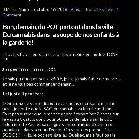
Marto Napoli
octobre 16, 2018
Blog
,
Tranche de vie
1
Comment
Bon, demain, du POT partout dans la ville!
Du cannabis dans la soupe de nos enfants à
la garderie!
Tous les travailleurs dans tous les bureaux en mode STONE
!!!!
J’ai peurrrrrrrrrrrrrrrr!!!!!!
Je sais pu quoi penser, la vérité, je n’ai jamais fumé de ma vie…
et je ne vais pas commencer demain…
J’ai juste 4 pensées:
1- Si le prix de vente du pot reste moins cher sur le marché
noir… je doute que la SAQ du cannabis va faire le motton…
Faut pas oublier que le monde adore économiser 2 cents sur
le gaz au Costco, donc pour 50 cents de rabais sur le pot,
selon moi Ti-Paul et sa drogue vont continuer d’être très
populaires dans la cour d’école. On veut des promos à la
SQDC !!!! »Ho, le pot est légal au Québec, mais faut pas le