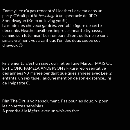
Tommy Lee n’a pas rencontré Heather Locklear dans un
party. C’était plutôt
backstage
à un spectacle de REO
Speedwagon (Keep on loving you!! ).
La mode des cheveux gaufrés, véritable figure de cette
décennie. Heather avait une impressionnante tignasse,
comme son futur mari. Les rumeurs disent qu’ils ne se sont
jamais vraiment vus avant que l’un des deux coupe ses
cheveux 😉
Finalement..
c’est un sujet qui met en furie Marto… MAIS OU
EST DONC PAMELA ANDERSON ? Figure représentative
des années 90, mariée pendant quelques années avec Lee, 2
enfants, un sex tape..
aucune mention de son existence..
ni
de l’hépatite C.
Film The Dirt, à voir absolument. Pas pour les doux. Ni pour
les couettes sensibles.
À prendre à la légère, avec un whiskey fort.