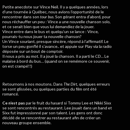
Petite anecdote sur Vince Neil. Il y a quelques années, lors
d’une tournée à Québec, nous avions l’opportunité de le
rencontrer dans son
tour bus
. Son gérant entra d’abord, pour
nous réchauffer un peu : Vince a une nouvelle chanson solo,
et ce serait bien que vous lui demandiez de la jouer.
Vince entre dans le bus et quelqu’un se lance : Vince,
pourrais-tu nous jouer ta nouvelle chanson?
Un Vince souriant, presque sincère, répond à l’affirmatif. Le
torse un peu gonflé il s’avance.. et appuie sur Play via la radio
déposée sur un bout de comptoir.
Il nous a pris au mot. Il a joué la chanson. Il a parti le
CD
… Le
malaise à bord du bus… (quand on se remémore ce souvenir,
on est crampé!!)
Retournons à nos moutons. Dans
The Dirt
, quelques erreurs
se sont glissées, ou quelques parties du film ont été
romancé.
Ce n’est pas
par le fruit du hasard si Tommy Lee et Nikki Sixx
se sont rencontrés au restaurant. Lee jouait dans un band et
Sixx fut impressionné par son talent. Les gens ont donc
décidé de se rencontrer au restaurant afin de créer un
nouveau groupe ensemble.