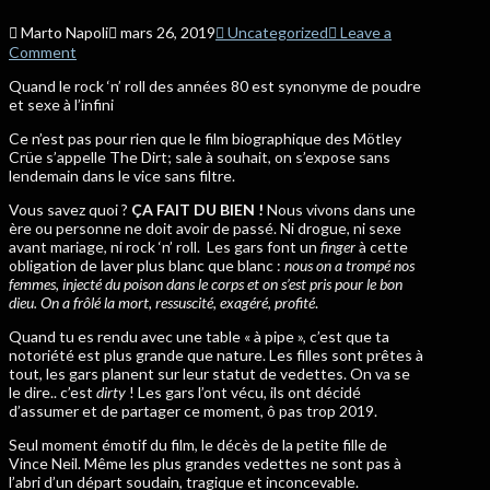
Marto Napoli
mars 26, 2019
Uncategorized
Leave a
Comment
Quand le rock ‘n’ roll des années 80 est synonyme de poudre
et sexe à l’infini
Ce n’est pas pour rien que le film biographique des Mötley
Crüe s’appelle The Dirt; sale à souhait, on s’expose sans
lendemain dans le vice sans filtre.
Vous savez quoi ?
ÇA FAIT DU BIEN !
Nous vivons dans une
ère ou personne ne doit avoir de passé. Ni drogue, ni sexe
avant mariage, ni rock ‘n’ roll.
Les gars font un
finger
à cette
obligation de laver plus blanc que blanc :
nous on a trompé nos
femmes, injecté du poison dans le corps et on s’est pris pour le bon
dieu. On a frôlé la mort, ressuscité, exagéré, profité
.
Quand tu es rendu avec une table « à pipe », c’est que ta
notoriété est plus grande que nature. Les filles sont prêtes à
tout, les gars planent sur leur statut de vedettes. On va se
le dire.. c’est
dirty
! Les gars l’ont vécu, ils ont décidé
d’assumer et de partager ce moment, ô pas trop 2019.
Seul moment émotif du film, le décès de la petite fille de
Vince Neil. Même les plus grandes vedettes ne sont pas à
l’abri d’un départ soudain, tragique et inconcevable.