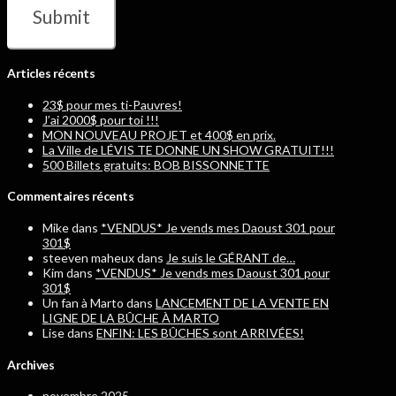
Articles récents
23$ pour mes ti-Pauvres!
J’ai 2000$ pour toi !!!
MON NOUVEAU PROJET et 400$ en prix.
La Ville de LÉVIS TE DONNE UN SHOW GRATUIT!!!
500 Billets gratuits: BOB BISSONNETTE
Commentaires récents
Mike
dans
*VENDUS* Je vends mes Daoust 301 pour
301$
steeven maheux
dans
Je suis le GÉRANT de…
Kim
dans
*VENDUS* Je vends mes Daoust 301 pour
301$
Un fan à Marto
dans
LANCEMENT DE LA VENTE EN
LIGNE DE LA BÛCHE À MARTO
Lise
dans
ENFIN: LES BÛCHES sont ARRIVÉES!
Archives
novembre 2025