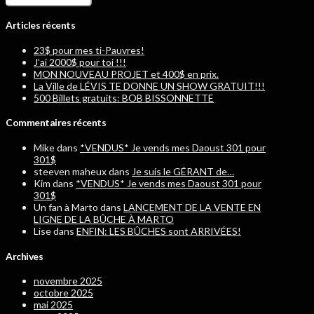
Articles récents
23$ pour mes ti-Pauvres!
J’ai 2000$ pour toi !!!
MON NOUVEAU PROJET et 400$ en prix.
La Ville de LÉVIS TE DONNE UN SHOW GRATUIT!!!
500 Billets gratuits: BOB BISSONNETTE
Commentaires récents
Mike
dans
*VENDUS* Je vends mes Daoust 301 pour
301$
steeven maheux
dans
Je suis le GÉRANT de…
Kim
dans
*VENDUS* Je vends mes Daoust 301 pour
301$
Un fan à Marto
dans
LANCEMENT DE LA VENTE EN
LIGNE DE LA BÛCHE À MARTO
Lise
dans
ENFIN: LES BÛCHES sont ARRIVÉES!
Archives
novembre 2025
octobre 2025
mai 2025