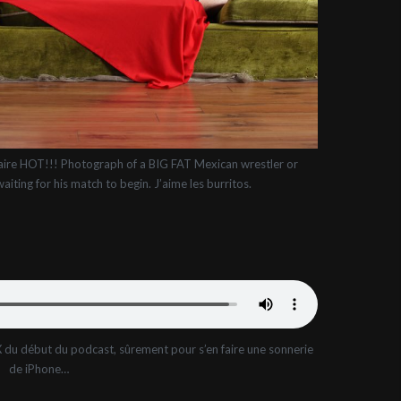
faire HOT!!! Photograph of a BIG FAT Mexican wrestler or
iting for his match to begin. J’aime les burritos.
 du début du podcast, sûrement pour s’en faire une sonnerie
de iPhone…