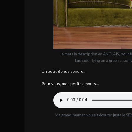
Je mets la description en ANGLAIS, pour 
Luchador lying on a green couch wa
Un petit Bonus sonore…
Pour vous, mes petits amours…
Ma grand-maman voulait écouter juste le SFX