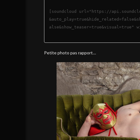
[soundcloud url="https://api.soundcl
&auto_play=true&hide_related=false&s
alse&show_teaser=true&visual=true" w
Petite photo pas rapport…