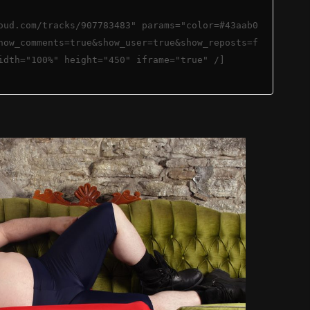
oud.com/tracks/907783483" params="color=#43aab0
how_comments=true&show_user=true&show_reposts=f
idth="100%" height="450" iframe="true" /]
