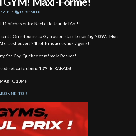
u GYM! Maxi-Forme!
RIZED
1 COMMENT
1 bûches entre Noël et le Jour de l’An!!!
ment! On retourne au Gym ou on start le training
NOW!
Mon
RME
, c’est ouvert 24h et tu as accès aux 7 gyms!
arny, Ste-Foy, Québec et même la Beauce!
 code et ça te donne 10% de RABAIS!
MARTO10MF
ABONNE-TOI!