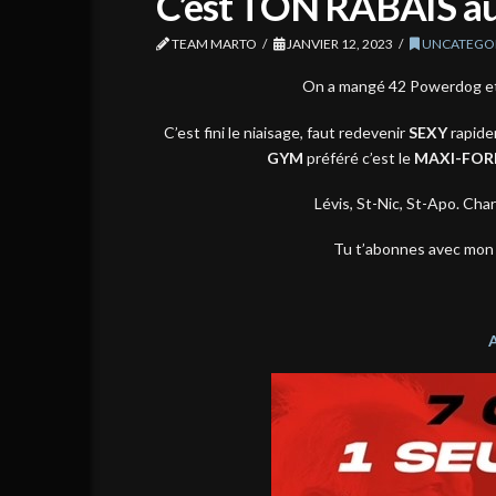
C’est TON RABAIS a
TEAM MARTO
JANVIER 12, 2023
UNCATEGO
On a mangé 42 Powerdog et 1
C’est fini le niaisage, faut redevenir
SEXY
rapide
GYM
préféré c’est le
MAXI-FO
Lévis, St-Nic, St-Apo. Ch
Tu t’abonnes avec mon