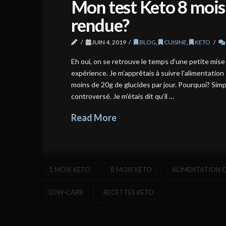
Mon test Keto 8 mois p
rendue?
JUIN 4, 2019
BLOG
,
CUISINE
,
KETO
Eh oui, on se retrouve le temps d’une petite mise 
expérience. Je m’apprêtais à suivre l’alimentation
moins de 20g de glucides par jour. Pourquoi? Sim
controversé. Je m’étais dit qu’il …
Read More
1 MOIS KETO
8 MOIS KETO
ALIMENTATION 
LOW-CARB
RECETTES KETO