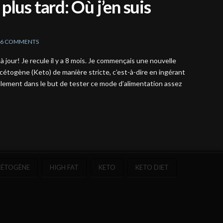
lus tard: Où j’en suis
6 COMMENTS
à jour! Je recule il y a 8 mois. Je commençais une nouvelle
 cétogène (Keto) de manière stricte, c’est-à-dire en ingérant
plement dans le but de tester ce mode d’alimentation assez
CÉTOGÈNE
HIGH FAT
KETO
KETO DIET